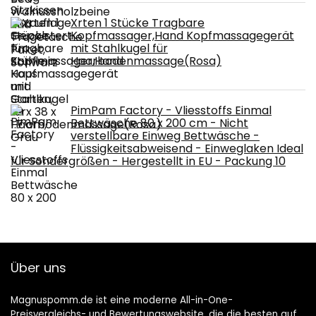
Xrten 1 Stücke Tragbare
Kopfmassager,Hand Kopfmassagegerät
mit Stahlkugel für
Haarbodenmassage(Rosa)
PimPam Factory - Vliesstoffs Einmal
Bettwäsche 80 x 200 cm - Nicht
verstellbare Einweg Bettwäsche -
Flüssigkeitsabweisend - Einweglaken Ideal
für Sondergrößen - Hergestellt in EU - Packung 10
Über uns
Magnuspomm.de ist eine moderne All-in-One-
Preisvergleichs- und Bewertungswebsite, die die besten auf