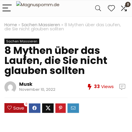
0
Home
»
Sachen Massieren
»
8 Mythen über das Laufen,
die Sie nicht glauben sollten
Sachen Massieren
8 Mythen über das
Laufen, die Sie nicht
glauben sollten
Musk
33
Views
November 10, 2022
0
Save