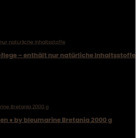
ege – enthält nur natürliche Inhaltsstoffe
n ● by bleumarine Bretania 2000 g