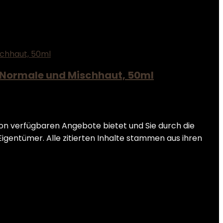
r Normale und Mischhaut, 50ml
n verfügbaren Angebote bietet und Sie durch die
Eigentümer. Alle zitierten Inhalte stammen aus ihren