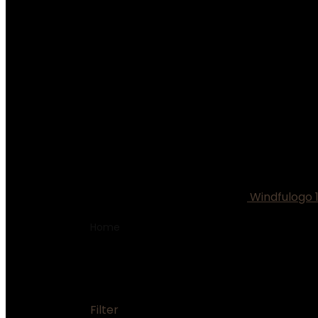
Windfulogo 
Home
Product Hauttyp
‎Mischhaut
‎Mischhaut
Filter