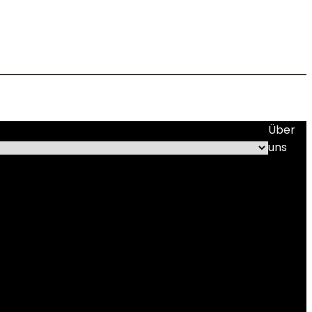
Über
uns