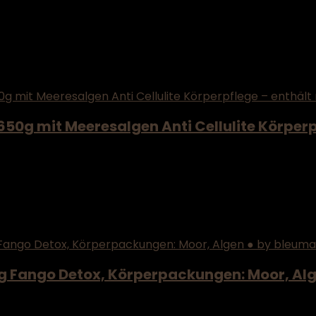
0
g mit Meeresalgen Anti Cellulite Körperpfl
0
0
Fango Detox, Körperpackungen: Moor, Alge
0