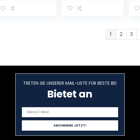
mit Weiche Bezug
Nacken und
P
Flauschig,
Schulter,Nackenw
,G
Wärmflaschen für
ärmflasche mit
Re
Kinder
weichem Bezug
Ro
Erwachsene,
72*12cm ideal für
La
Fashy
Schmerzlinderung
W
1
2
3
Bettflasche, Hot
,Wärmebeutel für
Water Bottle zur
Nacken,Schulter
Schmerzlinderung
und Bauch(Grau)
für Bauch Rücken
Beine
TRETEN SIE UNSERER MAIL-LISTE FÜR BESTE BEI
Bietet an