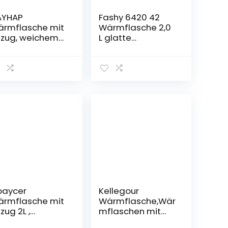
AYHAP
Fashy 6420 42
rmflasche mit
Wärmflasche 2,0
zug, weichem
L glatte
nd bequemem
Ausführung, Farbe
üschbezug mit
cranberry
ngurutasche
r Hände, 2 Liter
oßes
assungsvermög
 PVC
rmflasche,
ttflasche für
wachsene
Himmelblau）
oaycer
Kellegour
rmflasche mit
Wärmflasche,Wär
zug 2L ,
mflaschen mit
rgestellt aus
Weicher Taillen