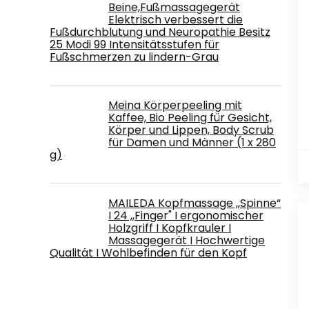
Beine,Fußmassagegerät
Elektrisch verbessert die
Fußdurchblutung und Neuropathie Besitz
25 Modi 99 Intensitätsstufen für
Fußschmerzen zu lindern-Grau
Meina Körperpeeling mit
Kaffee, Bio Peeling für Gesicht,
Körper und Lippen, Body Scrub
für Damen und Männer (1 x 280
g)
MAILEDA Kopfmassage ,,Spinne“
I 24 ,,Finger" I ergonomischer
Holzgriff I Kopfkrauler I
Massagegerät I Hochwertige
Qualität I Wohlbefinden für den Kopf