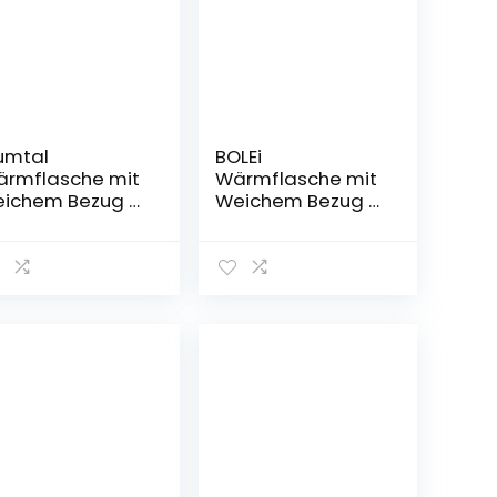
umtal
BOLEi
rmflasche mit
Wärmflasche mit
ichem Bezug –
Weichem Bezug –
L
Auslaufsicher 2L
rmeflasche,
Groß
ttflasche,
Wärmflaschen
rmflasche,
mit
trol
Kängurutasche,N
aturkautschuk
+Bettflasche
Flauschig,Handw
ärmer für Kinder
& Erwachsene,
ideal für
Schmerzlinderung