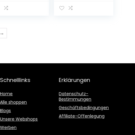
VC
Abdeckung,Wärm
eruchsneutral,
flaschen aus
cyclingfähig,
Gummi
bust und
Wärmflaschen
nglebig
mit
ärmeflasche
Handwärmer,mit
→
Weichem
Taillenbezug,für
Nacken und
Schulter, Rücken,
Beine, Taille
Warm
Schnelllinks
Erklärungen
Home
Datenschutz-
Bestimmungen
Alle shoppen
Geschäftsbedingungen
Blogs
Affiliate-Offenlegung
Unsere Webshops
Werben