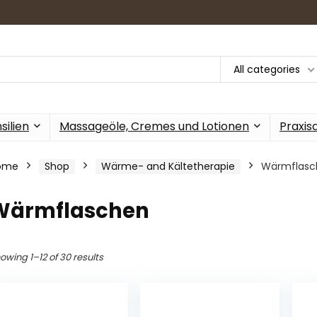
All categories
ilien
Massageöle, Cremes und Lotionen
Praxis
ome
Shop
Wärme- and Kältetherapie
Wärmflasc
Wärmflaschen
owing 1–12 of 30 results