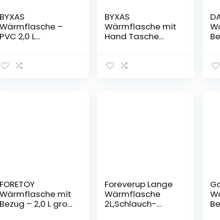
BYXAS
BYXAS
D
Wärmflasche –
Wärmflasche mit
Wä
PVC 2,0 L
Hand Tasche
Be
Wärmflasche
Cover – 2.0L BPA
u
Wärmbeutel mit
frei PVC Wasser
Pl
Abdeckung,
Tasche, geruchlos
Kä
Schmerzen
Superior Material,
fü
lindern
ideal für
gr
Schmerzlinderung
Schmerzlinderung
F
Hot Therapy
, grau
en
Handwärmer
Wä
Beheiztes Pad
Be
Er
（
FORETOY
Foreverup Lange
G
Wärmflasche mit
Wärmflasche
Wä
Bezug – 2,0 L groß
2L,Schlauch-
Be
Wärmeflasche
Wärmflasche für
He