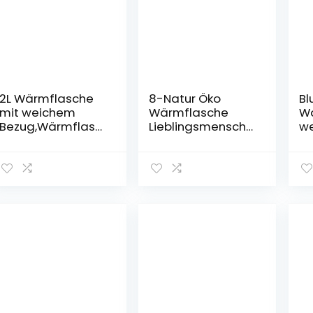
2L Wärmflasche
8-Natur Öko
Bl
mit weichem
Wärmflasche
Wä
Bezug,Wärmflasc
Lieblingsmensch
we
he mit Bezug
Wärmeflasche 2
1,8
Flauschig,Wärmfl
Liter mit
Wä
asche
Kräuterkissen und
Be
tier,Wärmflasche
Super Weichem
Wä
Bettflasche für
Plüsch-Bezug aus
pe
Kinder und
Ökotex Baumwoll
Erwachsene,
Plüsch Lammfell.
Waschbare
BS1970:2012
Wärmeflasche,W
Zertifiziert
ärmflasche Groß