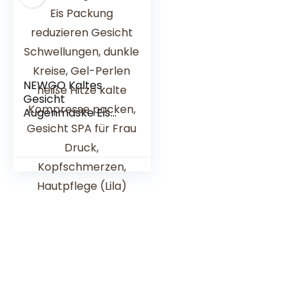
tiefenreinigendes
Himalaya-
Salzpeelin
NEWGO Kaltes
Gesicht
Augenmaske Eis
Packung
reduzieren Gesicht
Schwellungen,
dunkle Kreise, Gel-
Perlen heiße Hitze
kalte Kompresse
packen, Gesicht
SPA für Frau Druck,
Kopfschmerzen,
Hautpflege (Lila)