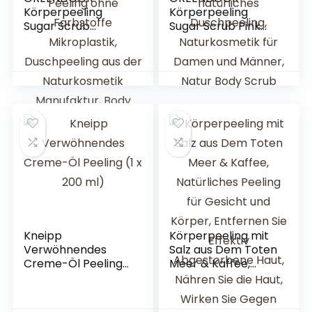
Körperpeeling
Körperpeeling
Sugar Scrub
Sugar Scrub Pink
Aprikose Mango
Grapefruit 230g,
mit Provitamin A
vegan, Zucker
230g, sanftes
Peeling ohne
Zucker-Peeling
Mikroplastik,
ohne Farbstoffe
natürliches
Mikroplastik,
Duschpeeling,
Duschpeeling aus
Naturkosmetik für
der Naturkosmetik
Damen und
Manufaktur, Body
Männer, Natur Body
Scrub, Sauna-
Scrub
Zucker
Kneipp
Körperpeeling mit
Verwöhnendes
Salz aus Dem Toten
Creme-Öl Peeling
Meer & Kaffee,
(1 x 200 ml)
Natürliches Peeling
für Gesicht und
Körper, Entfernen