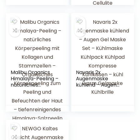
Sie Effektiv
Abgestorbene
Haut, Nähren Sie die
Haut, Wirken Sie
Gegen Cellulite
Malibu Organics
Navaris 2x
Himalaya-Peeling –
Augenmaske
natürliches
kühlend – Augen
Körperpeeling mit
Gel Maske Set –
Kollagen und
Kühlmaske
Stammzellen –
Kühlpack Kühlpad
Organisches
Kompresse
Körperpeeling zum
Kühlkissen – kühl
Peeling und
warm Gelmaske
Befeuchten der
Kühlbrille
Haut –