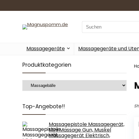
Search
for:
Massagegeräte
Massagegeräte und Utens
Produktkategorien
H
Top-Angebote!!
Sh
Massagepistole Massagegerät,
Mini Massage Gun, Muskel
Massagegerät Elektrisch,