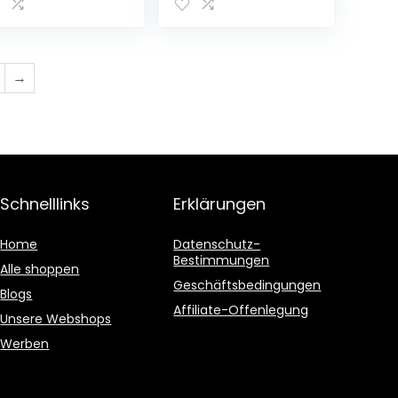
nd Fuß Rücken
Massage für
lance – Fitness
Hand Fuß Rücken
ppenball Ø
Balance – Fitness
cm medium und
Noppenball
rt
medium und hart
→
Schnelllinks
Erklärungen
Home
Datenschutz-
Bestimmungen
Alle shoppen
Geschäftsbedingungen
Blogs
Affiliate-Offenlegung
Unsere Webshops
Werben