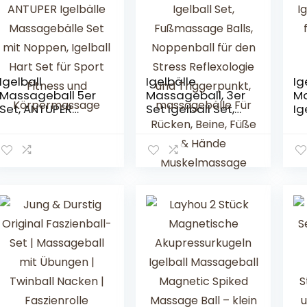
Igelball
Igelbälle
Ig
Massageball 5er
Massageball, 3er
Ma
Set, ANTUPER
Set Igelball Set,
Ig
Igelbälle
Fußmassage
No
Massagebälle
Balls, Noppenball
Rü
Set mit Noppen,
für den Stress
Fü
Igelball Hart Set
Reflexologie und
M
für Sport Fitness
Triggerpunkt,
und
massagebälle Für
Körpermassage
Rücken, Beine,
Füße & Hände
Muskelmassage