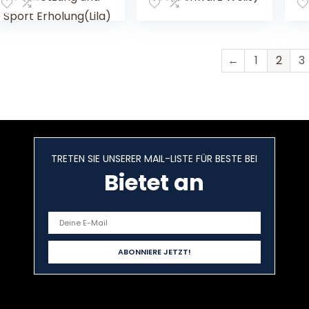
Triggerpunkt-
ball,Massagebäll
Ha
Therapie,
e Set,Einzelball
Ba
Tiefengewebs
(8cm), Doppelball
No
massage,
(8cm 12cm)
8
Myofasziale
Massageball-Set
ha
←
1
2
3
Freisetzung und
(Schwarz Weiß)
Sport
Erholung(Lila)
TRETEN SIE UNSERER MAIL-LISTE FÜR BESTE BEI
Bietet an