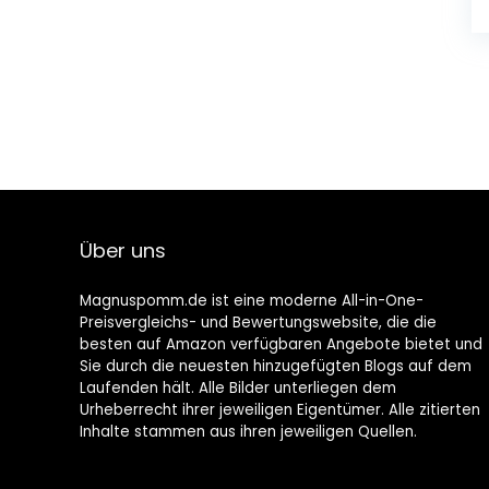
Über uns
Magnuspomm.de ist eine moderne All-in-One-
Preisvergleichs- und Bewertungswebsite, die die
besten auf Amazon verfügbaren Angebote bietet und
Sie durch die neuesten hinzugefügten Blogs auf dem
Laufenden hält. Alle Bilder unterliegen dem
Urheberrecht ihrer jeweiligen Eigentümer. Alle zitierten
Inhalte stammen aus ihren jeweiligen Quellen.