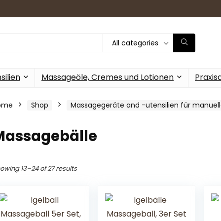
All categories
ilien
Massageöle, Cremes und Lotionen
Praxis
ome
Shop
Massagegeräte and -utensilien für manuel
Massagebälle
owing 13–24 of 27 results