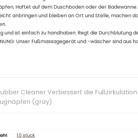
äpfen, Haftet auf dem Duschboden oder der Badewanne. 
eicht anbringen und bleiben an Ort und Stelle, machen d
en.
ng und ist einfach zu handhaben. Regt die Durchblutung d
NG: Unser Fußmassagegerät und -wäscher sind aus hoc
ber Cleaner Verbessert die Fußzirkulation
augnäpfen (gray)
ahl
‎1.0 stück