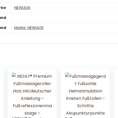
rke
‎NEWLIUXI
and
and
Marke: NEWLIUXI