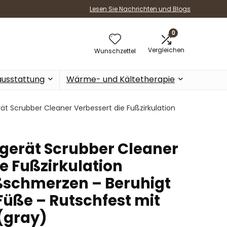
Lesen Sie Nachrichten und Blogs
0
Vergleichen
Wunschzettel
ausstattung
Wärme- und Kältetherapie
 Scrubber Cleaner Verbessert die Fußzirkulation
erät Scrubber Cleaner
e Fußzirkulation
ßschmerzen – Beruhigt
ße – Rutschfest mit
(gray)