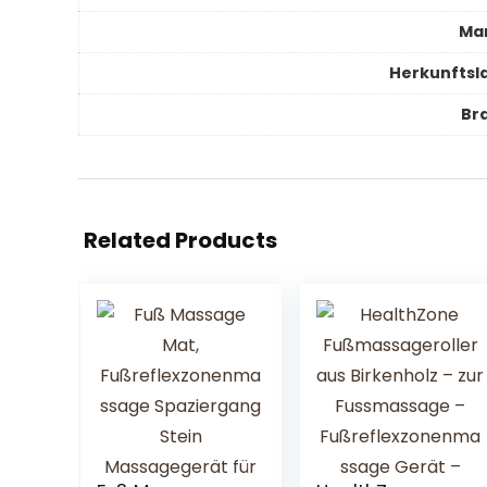
Ma
Herkunftsl
Br
Related Products