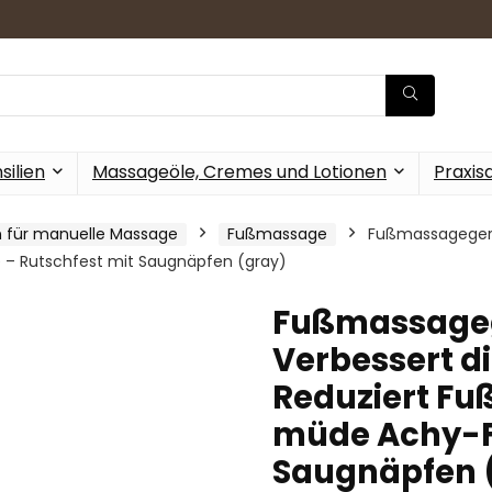
ilien
Massageöle, Cremes und Lotionen
Praxis
n für manuelle Massage
Fußmassage
Fußmassagegerät
 – Rutschfest mit Saugnäpfen (gray)
Fußmassageg
Verbessert di
Reduziert Fu
müde Achy-Fü
Saugnäpfen 