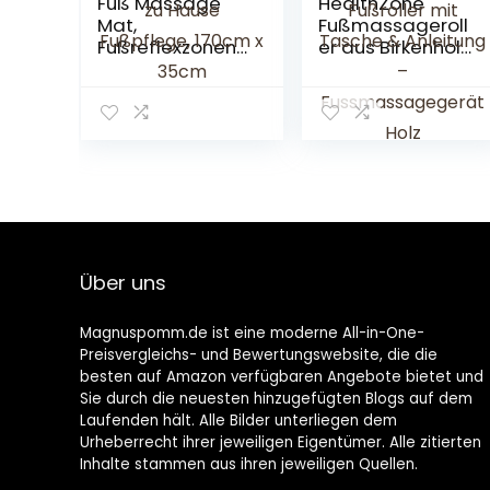
Fuß Massage
HealthZone
Mat,
Fußmassageroll
Fußreflexzonen
er aus Birkenholz
massage
– zur
Spaziergang
Fussmassage –
Stein
Fußreflexzonen
Massagegerät
massage Gerät
für zu Hause
– Fußroller mit
Fußpflege,
Tasche &
170cm x 35cm
Anleitung –
Fussmassageg
erät Holz
Über uns
Magnuspomm.de ist eine moderne All-in-One-
Preisvergleichs- und Bewertungswebsite, die die
besten auf Amazon verfügbaren Angebote bietet und
Sie durch die neuesten hinzugefügten Blogs auf dem
Laufenden hält. Alle Bilder unterliegen dem
Urheberrecht ihrer jeweiligen Eigentümer. Alle zitierten
Inhalte stammen aus ihren jeweiligen Quellen.