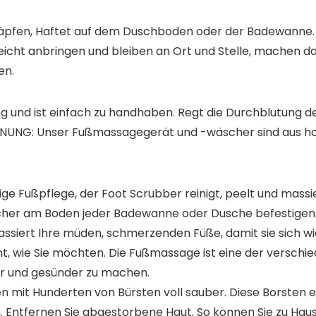
äpfen, Haftet auf dem Duschboden oder der Badewanne. 
eicht anbringen und bleiben an Ort und Stelle, machen d
en.
ng und ist einfach zu handhaben. Regt die Durchblutung d
NG: Unser Fußmassagegerät und -wäscher sind aus hoc
ige Fußpflege, der Foot Scrubber reinigt, peelt und mass
icher am Boden jeder Badewanne oder Dusche befestigen
rt Ihre müden, schmerzenden Füße, damit sie sich wiede
ht, wie Sie möchten. Die Fußmassage ist eine der versch
er und gesünder zu machen.
n mit Hunderten von Bürsten voll sauber. Diese Borsten 
n. Entfernen Sie abgestorbene Haut. So können Sie zu Hau