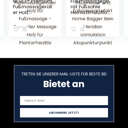
NESILY® Premium
Fußmassagege
Fußmassageroll
rät Fußsohle
er Holz
Heimstimulation
inkl.deutscher
Kneten Fußrollen
Anleitung –
-Schritte
Fußreflexzonen
Akupunkturpunkt
massage –
e Akupressur
Fussmassagerol
und
ler Holz für
Fußpressartefak
Fußmassage –
t Home Bagger
Fussroller
Bein Meridian
Massage Holz
Stimulation
für
Akupunkturpunkt
TRETEN SIE UNSERER MAIL-LISTE FÜR BESTE BEI
Plantarfasziitis
Akupressurplatt
Fersensporn
Bietet an
e