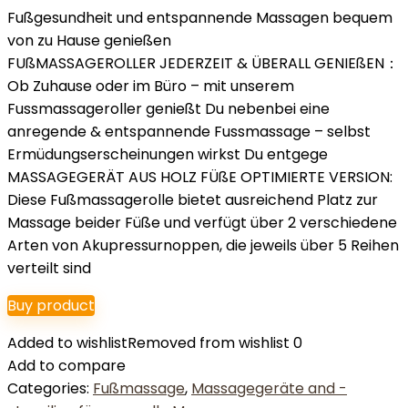
Fußgesundheit und entspannende Massagen bequem
von zu Hause genießen
FUßMASSAGEROLLER JEDERZEIT & ÜBERALL GENIEßEN：
Ob Zuhause oder im Büro – mit unserem
Fussmassageroller genießt Du nebenbei eine
anregende & entspannende Fussmassage – selbst
Ermüdungserscheinungen wirkst Du entgege
MASSAGEGERÄT AUS HOLZ FÜßE OPTIMIERTE VERSION:
Diese Fußmassagerolle bietet ausreichend Platz zur
Massage beider Füße und verfügt über 2 verschiedene
Arten von Akupressurnoppen, die jeweils über 5 Reihen
verteilt sind
Buy product
Added to wishlist
Removed from wishlist
0
Add to compare
Categories:
Fußmassage
,
Massagegeräte and -