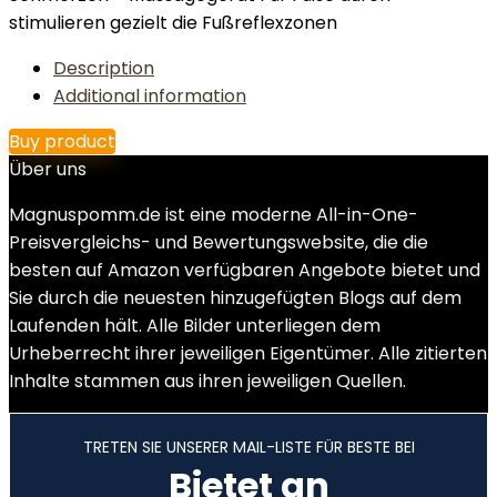
stimulieren gezielt die Fußreflexzonen
Description
Additional information
Buy product
Über uns
Magnuspomm.de ist eine moderne All-in-One-
Preisvergleichs- und Bewertungswebsite, die die
besten auf Amazon verfügbaren Angebote bietet und
Sie durch die neuesten hinzugefügten Blogs auf dem
Laufenden hält. Alle Bilder unterliegen dem
Urheberrecht ihrer jeweiligen Eigentümer. Alle zitierten
Inhalte stammen aus ihren jeweiligen Quellen.
TRETEN SIE UNSERER MAIL-LISTE FÜR BESTE BEI
Bietet an