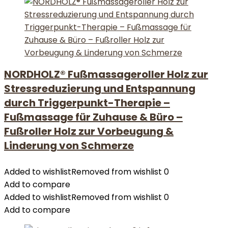
NORDHOLZ® Fußmassageroller Holz zur
Stressreduzierung und Entspannung
durch Triggerpunkt-Therapie –
Fußmassage für Zuhause & Büro –
Fußroller Holz zur Vorbeugung &
Linderung von Schmerze
Added to wishlist
Removed from wishlist
0
Add to compare
Added to wishlist
Removed from wishlist
0
Add to compare