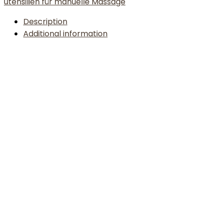
utensilien für manuelle Massage
Description
Additional information