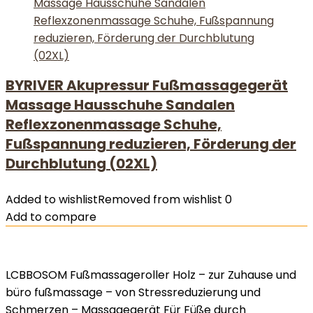
BYRIVER Akupressur Fußmassagegerät
Massage Hausschuhe Sandalen
Reflexzonenmassage Schuhe,
Fußspannung reduzieren, Förderung der
Durchblutung (02XL)
Added to wishlist
Removed from wishlist
0
Add to compare
LCBBOSOM Fußmassageroller Holz – zur Zuhause und
büro fußmassage – von Stressreduzierung und
Schmerzen – Massagegerät Für Füße durch