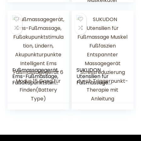
| original RELAX
Bälle Set,
NEXT
Innovativer
Fußmassageroller
Fuß Igelball zur
Linderung von
Muskelkater
Fußmassagegerät,
SUKUDON
Ems-Fußmassage,
Utensilien für
Fußakupunktstimul
Fußmassage
ation, Lindern,
Muskel Fußfaszien
Akupunkturpunkte
Entspannter
Intelligent Ems
Massagegerät
Fußmassagegerät
Stressreduzierung
6 Modus 15 Gang
durch
für Finden(Battery
Triggerpunkt-
Type)
Therapie mit
Anleitung