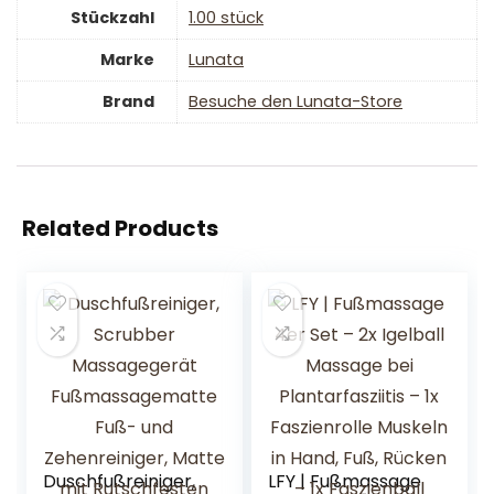
Stückzahl
‎1.00 stück
Marke
‎Lunata
Brand
Besuche den Lunata-Store
Related Products
Duschfußreiniger,
LFY | Fußmassage