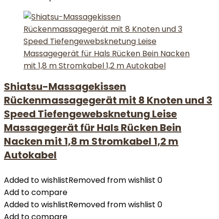
Shiatsu-Massagekissen
Rückenmassagegerät mit 8 Knoten und 3
Speed Tiefengewebsknetung Leise
Massagegerät für Hals Rücken Bein
Nacken mit 1,8 m Stromkabel 1,2 m
Autokabel
Added to wishlist
Removed from wishlist
0
Add to compare
Added to wishlist
Removed from wishlist
0
Add to compare