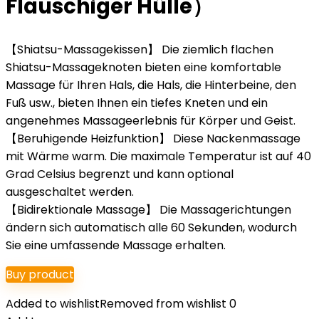
Flauschiger Hülle）
【Shiatsu-Massagekissen】 Die ziemlich flachen
Shiatsu-Massageknoten bieten eine komfortable
Massage für Ihren Hals, die Hals, die Hinterbeine, den
Fuß usw., bieten Ihnen ein tiefes Kneten und ein
angenehmes Massageerlebnis für Körper und Geist.
【Beruhigende Heizfunktion】 Diese Nackenmassage
mit Wärme warm. Die maximale Temperatur ist auf 40
Grad Celsius begrenzt und kann optional
ausgeschaltet werden.
【Bidirektionale Massage】 Die Massagerichtungen
ändern sich automatisch alle 60 Sekunden, wodurch
Sie eine umfassende Massage erhalten.
Buy product
Added to wishlist
Removed from wishlist
0