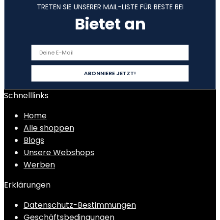
TRETEN SIE UNSERER MAIL-LISTE FÜR BESTE BEI
Bietet an
Schnelllinks
Home
Alle shoppen
Blogs
Unsere Webshops
Werben
Erklärungen
Datenschutz-Bestimmungen
Geschäftsbedingungen