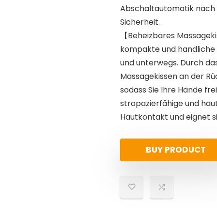
Abschaltautomatik nach 
Sicherheit.
【Beheizbares Massageki
kompakte und handliche G
und unterwegs. Durch das
Massagekissen an der Rü
sodass Sie Ihre Hände fr
strapazierfähige und hau
Hautkontakt und eignet s
BUY PRODUCT