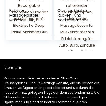
Rybozen
Comfier Shiatsu
Massagepistole
Rücken- und
Massage Gun,
Nackenmassageg
Masajeador de
erät mit
Tejido Profundo
Wärmefunktion,
Recargable
3D-rotierenden
Inalámbrico,Tragb
Massageköpfen,
ares
Elektrische
Massagegerät
Massagekissen für
Elektrische Deep
Muskelschmerzen
Tissue Massage
Erleichterung, für
Gun
Auto, Büro,
Über uns
Zuhause und
überall dort
Magnuspomm.de ist eine moderne All-in-One-
Preisvergleichs- und Bewertungswebsite, die die besten auf
Amazon verfügbaren Angebote bietet und Sie durch die
neuesten hinzugefügten Blogs auf dem Laufenden hält. Alle
Bilder unterliegen dem Urheberrecht ihrer jeweiligen
Eigentümer. Alle zitierten Inhalte stammen aus ihren