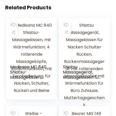
Related Products
Medisana MC 840
Shiatsu
Shiatsu-
Massagegerät,
Massagekissen,
Massagekissen für
mit
Nacken Schulter
Wärmefunktion, 4
Rücken,
rotierende
Rückenmassagege
Massageköpfe,
rät mit
Rotlichtfunktion,
rotierenden
mit
Massageköpfen
Fernbedienung, für
mit