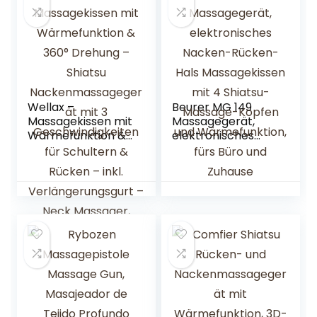
Nacken, Schulter,
Wärmefunktion für
Rücken und Beine
Büro Zuhause,
Muttertagsgesche
nk
Wellax –
Beurer MG 149
Massagekissen mit
Massagegerät,
Wärmefunktion &
elektronisches
360° Drehung –
Nacken-Rücken-
Shiatsu
Hals
Nackenmassageg
Massagekissen mit
erät mit 3
4 Shiatsu-
Geschwindigkeiten
Massage-Köpfen
für Schultern &
und
Rücken – inkl.
Wärmefunktion,
Verlängerungsgurt
fürs Büro und
– Neck Massager,
Zuhause
Schwarz