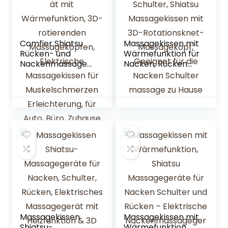
Comfier Shiatsu
Massagekissen mit
Rücken- und
Wärmefunktion für
Nackenmassageg
Nacken, Rücken
erät mit
und Schulter,
Wärmefunktion,
Shiatsu
3D-rotierenden
Massagekissen mit
Massageköpfen,
3D-Rotationsknet-
Elektrische
Massagekopf,
Massagekissen für
Geeignet für die
Muskelschmerzen
Nacken Schulter
Erleichterung, für
massage zu Hause
Auto, Büro,
Zuhause und
überall dort
Massagekissen
Massagekissen mit
Shiatsu-
Wärmefunktion,