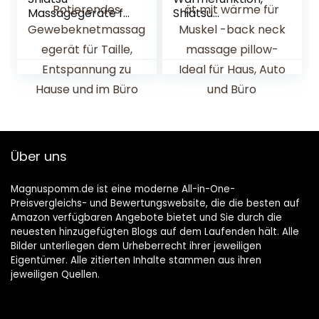
Massagegeräte für
Shiatsu
Nacken, Schulter,
Massagegeräte für
Rücken,
Nacken Schulter
Elektrisches
und Rücken –
Massagegerät mit
Elektrische
Heizfunktion & 3D
Nackenmassageg
Rotierendes
erät mit wärme für
Gewebeknetmass
Muskel -back neck
agegerät für Taille,
massage pillow-
Entspannung zu
Ideal für Haus, Auto
Über uns
Hause und im Büro
und Büro
Magnuspomm.de ist eine moderne All-in-One-
Preisvergleichs- und Bewertungswebsite, die die besten auf
Amazon verfügbaren Angebote bietet und Sie durch die
neuesten hinzugefügten Blogs auf dem Laufenden hält. Alle
Bilder unterliegen dem Urheberrecht ihrer jeweiligen
Eigentümer. Alle zitierten Inhalte stammen aus ihren
jeweiligen Quellen.