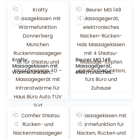
Krafty
Beurer MG 149
Massagekissen mit
Massagegerät,
Wärmefunktion
elektronisches
Donnerberg
Nacken-Rücken-
München
Hals
Rückenmassagege
Massagekissen mit
rät für Shiatsu und
4 Shiatsu-
Klopfmassage 4D
Massage-Köpfen
– Massagegerät
und
mit Infrarotwärme
Wärmefunktion,
für Haus Büro Auto
fürs Büro und
TÜV Süd
Zuhause