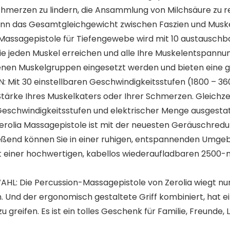
merzen zu lindern, die Ansammlung von Milchsäure zu re
kann das Gesamtgleichgewicht zwischen Faszien und Muskel
assagepistole für Tiefengewebe wird mit 10 austauschba
Sie jeden Muskel erreichen und alle Ihre Muskelentspann
en Muskelgruppen eingesetzt werden und bieten eine gez
t 30 einstellbaren Geschwindigkeitsstufen (1800 – 3600
tärke Ihres Muskelkaters oder Ihrer Schmerzen. Gleichzei
chwindigkeitsstufen und elektrischer Menge ausgestat
erolia Massagepistole ist mit der neuesten Geräuschred
ßend können Sie in einer ruhigen, entspannenden Umg
t einer hochwertigen, kabellos wiederaufladbaren 2500-m
ie Percussion-Massagepistole von Zerolia wiegt nur 3 Pf
 Und der ergonomisch gestaltete Griff kombiniert, hat ein
 zu greifen. Es ist ein tolles Geschenk für Familie, Freunde