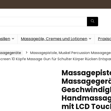
ilien
Massageöle, Cremes und Lotionen
Praxis
sagegeräte
Massagepistole, Muskel Percussion Massageger
reen 10 Köpfe Massage Gun für Schulter Körper Rücken Entsp
Massagepisto
Massagegerä
Geschwindigk
Handmassage
mit LCD Touc