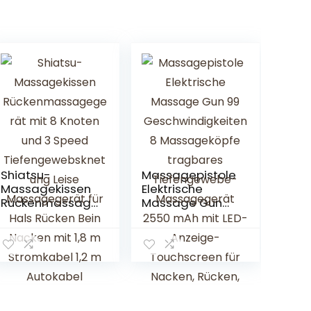
Shiatsu-
Massagepistole
Massagekissen
Elektrische
Rückenmassag
Massage Gun
egerät mit 8
99
Knoten und 3
Geschwindigkeit
Speed
en 8
Tiefengewebskn
Massageköpfe
etung Leise
tragbares
Massagegerät
Tiefengewebe-
für Hals Rücken
Massagegerät