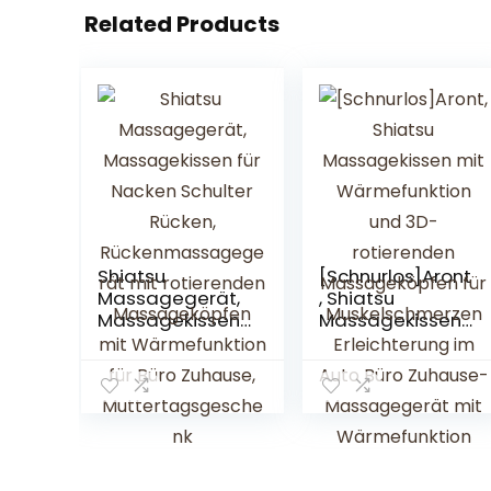
Related Products
Shiatsu
[Schnurlos]Aront
Massagegerät,
, Shiatsu
Massagekissen
Massagekissen
für Nacken
mit
Schulter Rücken,
Wärmefunktion
Rückenmassag
und 3D-
egerät mit
rotierenden
rotierenden
Massageköpfen
Massageköpfen
für
mit
Muskelschmerze