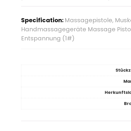
Specification:
Massagepistole, Muske
Handmassagegeräte Massage Pistole
Entspannung (1#)
Stückz
Ma
Herkunftsl
Br