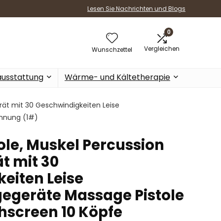
Lesen Sie Nachrichten und Blogs
0
Vergleichen
Wunschzettel
ausstattung
Wärme- und Kältetherapie
ät mit 30 Geschwindigkeiten Leise
annung (1#)
le, Muskel Percussion
t mit 30
eiten Leise
geräte Massage Pistole
hscreen 10 Köpfe