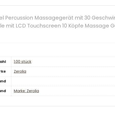
l Percussion Massagegerät mit 30 Geschwin
 mit LCD Touchscreen 10 Köpfe Massage Gun
ahl
‎1.00 stück
rke
‎Zerolia
and
and
Marke: Zerolia