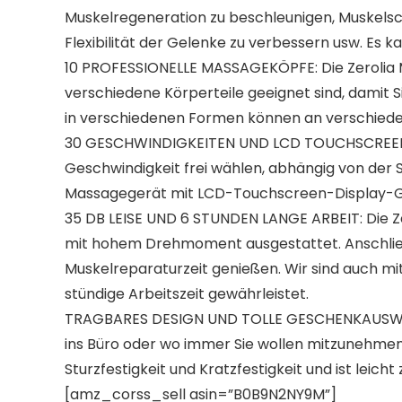
Muskelregeneration zu beschleunigen, Muskelsch
Flexibilität der Gelenke zu verbessern usw. Es 
10 PROFESSIONELLE MASSAGEKÖPFE: Die Zerolia M
verschiedene Körperteile geeignet sind, damit 
in verschiedenen Formen können an verschieden
30 GESCHWINDIGKEITEN UND LCD TOUCHSCREEN: Mi
Geschwindigkeit frei wählen, abhängig von der S
Massagegerät mit LCD-Touchscreen-Display-Ges
35 DB LEISE UND 6 STUNDEN LANGE ARBEIT: Die Z
mit hohem Drehmoment ausgestattet. Anschlie
Muskelreparaturzeit genießen. Wir sind auch mi
stündige Arbeitszeit gewährleistet.
TRAGBARES DESIGN UND TOLLE GESCHENKAUSWAHL: D
ins Büro oder wo immer Sie wollen mitzunehmen.
Sturzfestigkeit und Kratzfestigkeit und ist leicht
[amz_corss_sell asin=”B0B9N2NY9M”]