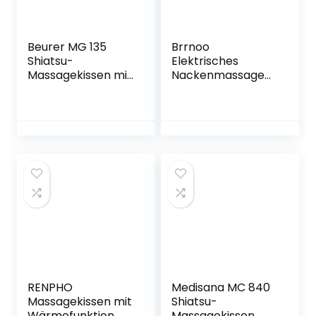
Beurer MG 135
Brrnoo
Shiatsu-
Elektrisches
Massagekissen mit
Nackenmassageg
Wärmefunktion, 4
erät, Shiatsu-
Massageköpfe,
Massagekissen mit
Abschaltautomati
hitzetiefem
k, waschbarer
Gewebe, das
Bezug, für
Halswirbelmassag
Schultern, Nacken,
egerät knetet,
Rücken und Beine
zum Entspannen
Flugzeug Auto
Reisebüro Home
Geschenk(1#-
Braun)
RENPHO
Medisana MC 840
Massagekissen mit
Shiatsu-
Wärmefunktion,
Massagekissen,