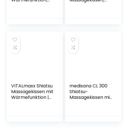
Shiatsu
mit
Massagegerät mit
Wärmefunktion, 4
3
rotierende
Geschwindigkeiten
Massageköpfe,
für Nacken
Rotlichtfunktion,
Schulter Rücken,
mit
Rückenmassagege
Fernbedienung, für
rät mit
Nacken, Schulter,
Rotierenden
Rücken und Beine
Massageköpfen
Tiefknetmassage
VITALmaxx Shiatsu
medisana CL 300
Massagekissen mit
Shiatsu-
Wärmefunktion |
Massagekissen mit
Knetmassage
Wärmefunktion,
nach dem Shiatsu-
individuelle
Prinzip, ideal zur
ergonomische
Muskelentspannun
Anpassung an den
g | Flexibles
Rücken mit 4