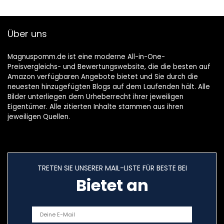
Gewebeknetmass
Massageköpfen
agegerät für Taille,
Tiefknetmassage,
Entspannung zu
Das ideale
Über uns
Hause und im Büro
Geschenk für
Freunde und
Verwandte
Magnuspomm.de ist eine moderne All-in-One-
Preisvergleichs- und Bewertungswebsite, die die besten auf
Amazon verfügbaren Angebote bietet und Sie durch die
neuesten hinzugefügten Blogs auf dem Laufenden hält. Alle
Bilder unterliegen dem Urheberrecht ihrer jeweiligen
Eigentümer. Alle zitierten Inhalte stammen aus ihren
jeweiligen Quellen.
TRETEN SIE UNSERER MAIL-LISTE FÜR BESTE BEI
Bietet an