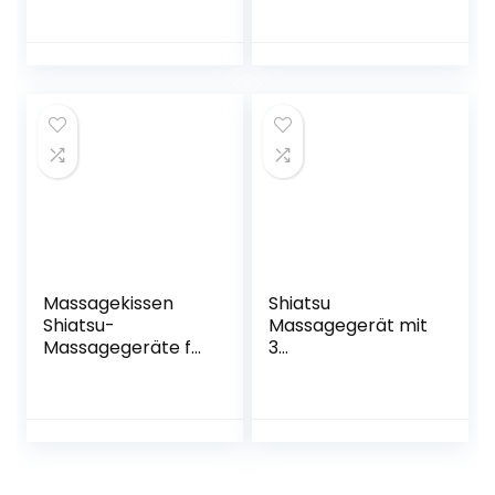
nach dem Shiatsu-
Massagekissen mit
Prinzip, ideal zur
hitzetiefem
Muskelentspannun
Gewebe, das
g | Flexibles
Halswirbelmassag
Befestigungsband,
egerät knetet,
automatische
zum Entspannen
Abschaltung
Flugzeug Auto
Reisebüro Home
Geschenk(1#-
Braun)
Massagekissen
Shiatsu
Shiatsu-
Massagegerät mit
Massagegeräte für
3
Nacken, Schulter,
Geschwindigkeiten
Rücken,
für Nacken
Elektrisches
Schulter Rücken,
Massagegerät mit
Rückenmassagege
Heizfunktion & 3D
rät mit
Rotierendes
Rotierenden