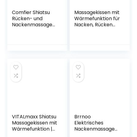
Comfier Shiatsu
Massagekissen mit
Rücken- und
Wärmefunktion für
Nackenmassageg
Nacken, Rücken
erät mit
und Schulter,
Wärmefunktion,
Shiatsu
3D-rotierenden
Massagekissen mit
Massageköpfen,
3D-Rotationsknet-
Elektrische
Massagekopf,
Massagekissen für
Geeignet für die
Muskelschmerzen
Nacken Schulter
Erleichterung, für
massage zu Hause
Auto, Büro,
Zuhause und
überall dort
VITALmaxx Shiatsu
Brrnoo
Massagekissen mit
Elektrisches
Wärmefunktion |
Nackenmassageg
Knetmassage
erät, Shiatsu-