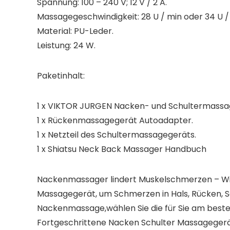
Spannung: 100 – 240 V; 12 V / 2 A.
Massagegeschwindigkeit: 28 U / min oder 34 U /
Material: PU-Leder.
Leistung: 24 W.
Paketinhalt:
1 x VIKTOR JURGEN Nacken- und Schultermassa
1 x Rückenmassagegerät Autoadapter.
1 x Netzteil des Schultermassagegeräts.
1 x Shiatsu Neck Back Massager Handbuch
Nackenmassager lindert Muskelschmerzen – Wir al
Massagegerät, um Schmerzen in Hals, Rücken, Sc
Nackenmassage,wählen Sie die für Sie am best
Fortgeschrittene Nacken Schulter Massagegerä