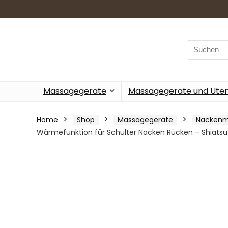
Search
for:
Massagegeräte
Massagegeräte und Utens
Home
Shop
Massagegeräte
Nackenm
Wärmefunktion für Schulter Nacken Rücken – Shiats