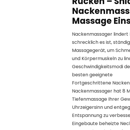
Rücken – Shi
Nackenmassa
Massage Eins
Nackenmassager lindert M
schrecklich es ist, ständ
Massagegerät, um Schmerz
und Körpermuskeln zu lin
Geschwindigkeitsmodi de
besten geeignete
Fortgeschrittene Nacken
Nackenmassager hat 8 Ma
Tiefenmassage Ihrer Ge
Uhrzeigersinn und entgeg
Entspannung zu verbess
Eingebaute beheizte Nec