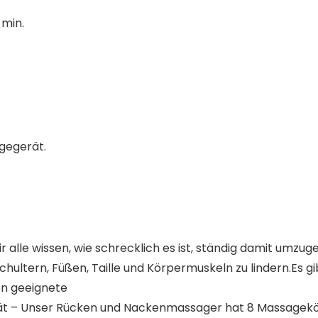
 min.
gegerät.
le wissen, wie schrecklich es ist, ständig damit umzugeh
hultern, Füßen, Taille und Körpermuskeln zu lindern.Es g
en geeignete
t – Unser Rücken und Nackenmassager hat 8 Massageköp