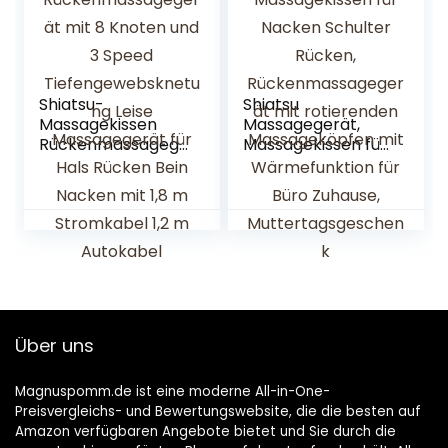
Massageköpfen
Tiefknetmassage
Shiatsu-
Shiatsu
Massagekissen
Massagegerät,
Rückenmassagege
Massagekissen für
rät mit 8 Knoten
Nacken Schulter
und 3 Speed
Rücken,
Tiefengewebsknet
Rückenmassagege
ung Leise
rät mit
Massagegerät für
rotierenden
Hals Rücken Bein
Massageköpfen
Nacken mit 1,8 m
mit
Stromkabel 1,2 m
Wärmefunktion für
Autokabel
Büro Zuhause,
Über uns
Muttertagsgesche
nk
Magnuspomm.de ist eine moderne All-in-One-
Preisvergleichs- und Bewertungswebsite, die die besten auf
Amazon verfügbaren Angebote bietet und Sie durch die