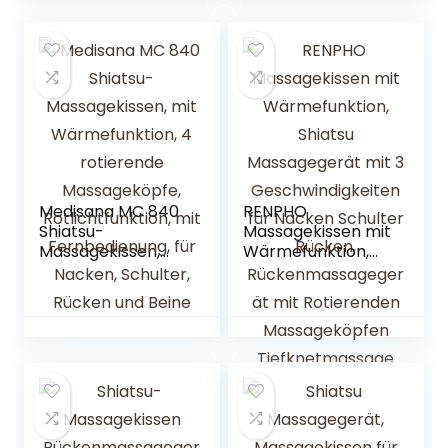
Rücken mit 4
für
Massageköpfen
Muskelschmerzen
für Schultern,
Erleichterung im
Rücken, Beine und
Auto Büro
Nacken
Zuhause-
Massagegerät mit
Wärmefunktion
Medisana MC 840
RENPHO
Shiatsu-
Massagekissen mit
Massagekissen,
Wärmefunktion,
mit
Shiatsu
Wärmefunktion, 4
Massagegerät mit
rotierende
3
Massageköpfe,
Geschwindigkeiten
Rotlichtfunktion,
für Nacken
mit
Schulter Rücken,
Fernbedienung, für
Rückenmassagege
Nacken, Schulter,
rät mit
Rücken und Beine
Rotierenden