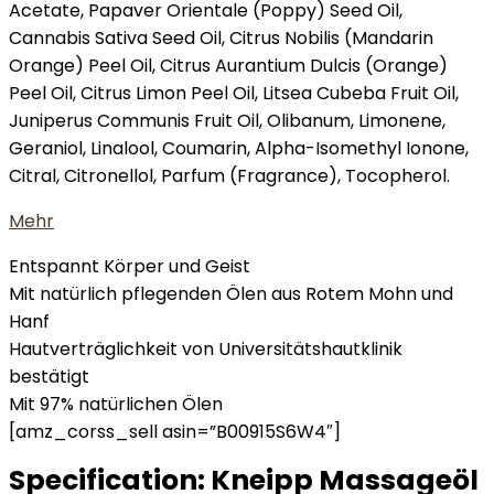
Acetate, Papaver Orientale (Poppy) Seed Oil,
Cannabis Sativa Seed Oil, Citrus Nobilis (Mandarin
Orange) Peel Oil, Citrus Aurantium Dulcis (Orange)
Peel Oil, Citrus Limon Peel Oil, Litsea Cubeba Fruit Oil,
Juniperus Communis Fruit Oil, Olibanum, Limonene,
Geraniol, Linalool, Coumarin, Alpha-Isomethyl Ionone,
Citral, Citronellol, Parfum (Fragrance), Tocopherol.
Mehr
Entspannt Körper und Geist
Mit natürlich pflegenden Ölen aus Rotem Mohn und
Hanf
Hautverträglichkeit von Universitätshautklinik
bestätigt
Mit 97% natürlichen Ölen
[amz_corss_sell asin=”B00915S6W4″]
Specification:
Kneipp Massageöl