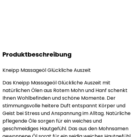
Produktbeschreibung
Kneipp Massageöl Glückliche Auszeit
Das Kneipp Massageöl Glückliche Auszeit mit
natürlichen Ölen aus Rotem Mohn und Hanf schenkt
Ihnen Wohlbefinden und schöne Momente. Der
stimmungsvolle heitere Duft entspannt Körper und
Geist bei Stress und Anspannung im Alltag. Natürliche
pflegende Öle sorgen für ein weiches und
geschmeidiges Hautgefühl. Das aus den Mohnsamen
gewonnene Öl sorgt für ein seidig weiches Hautgefühl.