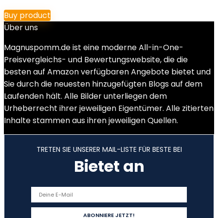
Buy product
Über uns
Magnuspomm.de ist eine moderne All-in-One-
Preisvergleichs- und Bewertungswebsite, die die
besten auf Amazon verfügbaren Angebote bietet und
Sie durch die neuesten hinzugefügten Blogs auf dem
Laufenden hält. Alle Bilder unterliegen dem
Urheberrecht ihrer jeweiligen Eigentümer. Alle zitierten
Inhalte stammen aus ihren jeweiligen Quellen.
TRETEN SIE UNSERER MAIL-LISTE FÜR BESTE BEI
Bietet an