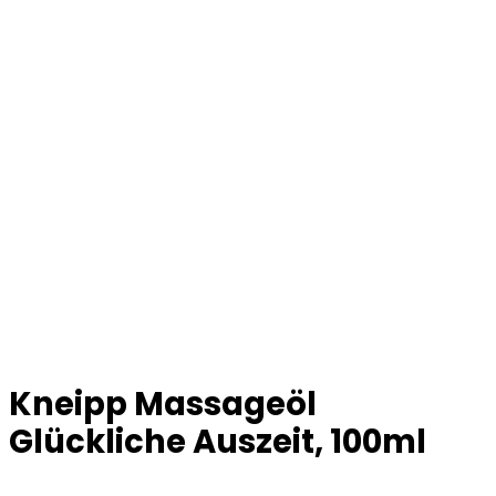
Kneipp Massageöl
Glückliche Auszeit, 100ml