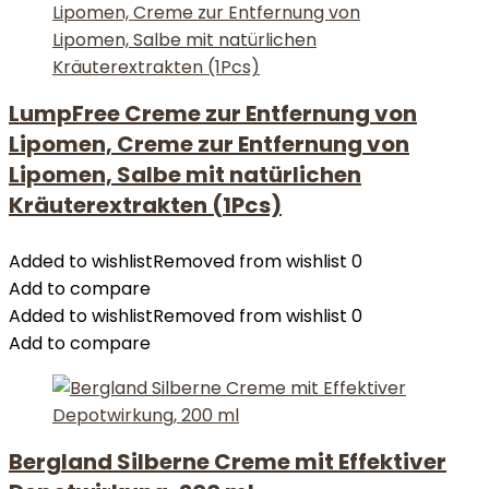
LumpFree Creme zur Entfernung von
Lipomen, Creme zur Entfernung von
Lipomen, Salbe mit natürlichen
Kräuterextrakten (1Pcs)
Added to wishlist
Removed from wishlist
0
Add to compare
Added to wishlist
Removed from wishlist
0
Add to compare
Bergland Silberne Creme mit Effektiver