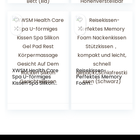
Kopfstütze,
Schulter
Nackenkissen,
Stützkissen Für
Kopfkissen für
Patienten
Massagestühle,
Während Der
Spa-Bett (lila)
Wiederherstellung
Höhenverstellbar
XWSM Health Care
Reisekissen-
Spa U-förmiges
Perfektes Memory
Kissen Spa Silikon
Foam
Gel Pad Rest
Nackenkissen
Körpermassage
Stützkissen，
Gesicht Auf Dem
kompakt und
Rücken Silikon
leicht, schnell
Gesichtskissen
gepackt,Schlafres
tkissen (Schwarz)