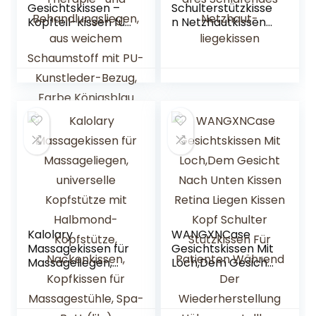
Gesichtskissen –
Schulterstützkisse
Kopfteil-Kissen für
n Netzhautkissen
Massage-Liegen,
Kopf Gesicht Nach
Kopfpolster für
Unten Kissen Für
Kosmetik-Tische,
Post
Therapie- und
Vitrektomieaufbla
Behandlungsliegen
sbares
, aus weichem
Schlafendes
Schaumstoff mit
Netzhaut-
PU-Kunstleder-
liegekissen
Bezug, Farbe
Königsblau
Kalolary
WANGXNCase
Massagekissen für
Gesichtskissen Mit
Massageliegen,
Loch,Dem Gesicht
universelle
Nach Unten Kissen
Kopfstütze mit
Retina Liegen
Halbmond-
Kissen Kopf