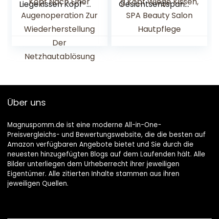
Liegekissen Kopf-
Gesichtsentspann
Schulter-
ungskissen
Stützkissen, Kopf-
Kopfstütze, Salon
Schulter-Stütz-
Pflegekissen Silikon
Kopfstützen-
Gesichtsentspann
Kissen-Kopf Nach
ung Kopf Wiege
Einer
Kissen, SPA Beauty
Augenoperation
Salon Hautpflege
Zur
Wiederherstellung
Über uns
Der
Netzhautablösung
Magnuspomm.de ist eine moderne All-in-One-
Preisvergleichs- und Bewertungswebsite, die die besten auf
Amazon verfügbaren Angebote bietet und Sie durch die
neuesten hinzugefügten Blogs auf dem Laufenden hält. Alle
Bilder unterliegen dem Urheberrecht ihrer jeweiligen
Eigentümer. Alle zitierten Inhalte stammen aus ihren
jeweiligen Quellen.