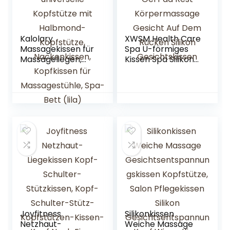
Kalolary
XWSM Health Care
Massagekissen für
Spa U-förmiges
Massageliegen,
Kissen Spa Silikon
universelle
Gel Pad Rest
Kopfstütze mit
Körpermassage
Halbmond-
Gesicht Auf Dem
Kopfstütze,
Rücken Silikon
Nackenkissen,
Gesichtskissen
Kopfkissen für
Massagestühle,
Spa-Bett (lila)
Joyfitness
Silikonkissen
Netzhaut-
Weiche Massage