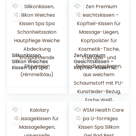
Silikonkissen,
Zen Premium
Silikon Weiches
Gesichtskissen –
Kissen Spa Spa
Kopfteil-Kissen für
Schönheitssalon
Massage-Liegen,
Hautpflege
Kopfpolster für
Weiche
Kosmetik-Tische,
Abdeckung
Therapie- und
Entspannende
Behandlungsliegen
Sitzversion
, aus weichem
(Himmelblau)
Schaumstoff mit
PU-Kunstleder-
Bezug, Farbe Weiß