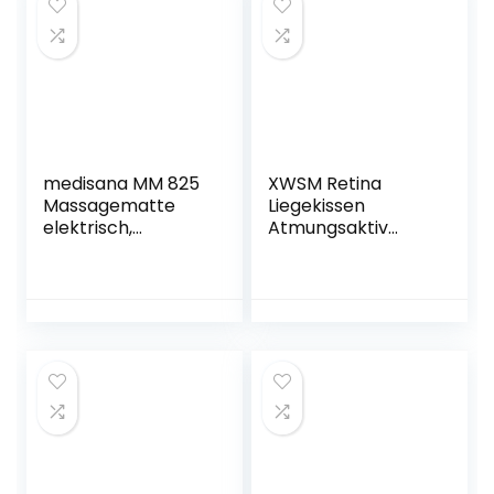
Während Der
Gesicht
Wiederherstellung
Entspannung
Höhenverstellbar
Kissen
medisana MM 825
XWSM Retina
Massagematte
Liegekissen
elektrisch,
Atmungsaktiv
Ganzkörper, 5
Langlebig Weicher
Programme, 4
Kopf Retina
Massagezonen,
Liegekissen Kopf
Wärmefunktion,
Nach
Massageauflage
Augenoperation
mit Fleece-Bezug,
Gesicht Nach
Massageliege mit 2
Unten Kissen Zur
Intensitäten für
Erholung
Rücken, Nacken
Netzhautablösung
und Kopf
Unterstützung