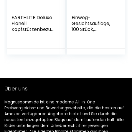
EARTHLITE Deluxe
Einweg-
Flanell
Gesichtsauflage,
Kopfstützenbezug
100 Stück,
(2 Stück) –
ultraweich,
Waschbarer
luxuriös,
Kopfbezug aus
antihaftbeschicht
100% Baumwolle
et, für Massagen,
für Massageliegen,
Einweg-
Massage,
Gesichtsauflage,
Kopfpolster,
Gesichtshauge/Ko
Nackenkissen
pfwiege,
Massagekissen/Ma
Über uns
ssagebezug
Magnuspomm.de ist eine moderne All-in-One-
Preisvergleichs- und Bewertungswebsite, die die besten auf
Amazon verfügbaren Angebote bietet und Sie durch die
neuesten hinzugefügten Blogs auf dem Laufenden hält. Alle
Bilder unterliegen dem Urheberrecht ihrer jeweiligen
Eigentümer. Alle zitierten Inhalte stammen aus ihren