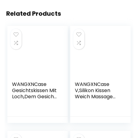
Related Products
WANGXNCase
WANGXNCase
Gesichtskissen Mit
V,Silikon Kissen
Loch,Dem Gesicht
Weich Massage
Nach Unten Kissen
Gesicht
Retina Liegen
Entspannungskisse
Kissen Kopf
n Kopfstütze, Spa
Schulter
Beauty Salon
Stützkissen Für
Hautpflege
Patienten
Weiche Overlay