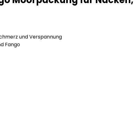
ngo Moorpackung für Nacken,
 Schmerz und Verspannung
nd Fango