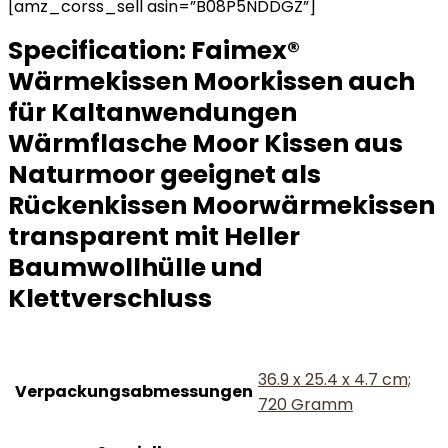
[amz_corss_sell asin=”B08P5NDDGZ”]
Specification:
Faimex®
Wärmekissen Moorkissen auch
für Kaltanwendungen
Wärmflasche Moor Kissen aus
Naturmoor geeignet als
Rückenkissen Moorwärmekissen
transparent mit Heller
Baumwollhülle und
Klettverschluss
‎36.9 x 25.4 x 4.7 cm;
Verpackungsabmessungen
720 Gramm