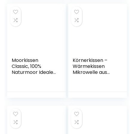
extra geformt zur
Entspannung von
Nacken & Schulter
· Moorkissen bei
Verspannung &
Schmerzen
Moorkissen
Körnerkissen –
Classic, 100%
Wärmekissen
Naturmoor Ideales
Mikrowelle aus
Wärmekissen und
Baumwolle 46 x 12
Kältekissen.
cm – Weizen
gefüllt – Weiches
Dinkelkissen zur
Schmerzlinderung
Rücken, Nacken
und Schulter –
Tolles Geschenk –
Violett