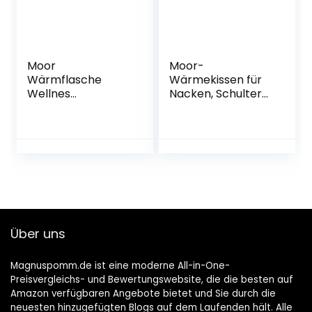
Moor
Moor-
Wärmflasche
Wärmekissen für
Wellnes
Nacken, Schulter
Wärmetherapie
und Rücken |
Moor Kissen
Natürliche
Wärmebehandlun
g mit Naturmoor |
20 x 47 cm |
Qualitätsprodukt
von axion
Über uns
Magnuspomm.de ist eine moderne All-in-One-
Preisvergleichs- und Bewertungswebsite, die die besten auf
Amazon verfügbaren Angebote bietet und Sie durch die
neuesten hinzugefügten Blogs auf dem Laufenden hält. Alle