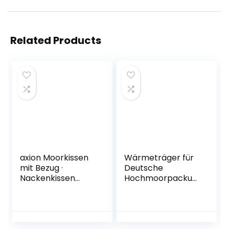
Related Products
axion Moorkissen
Wärmeträger für
mit Bezug ·
Deutsche
Nackenkissen
Hochmoorpackun
Mikrowelle mit
g 28×38 cm (2
Naturmoor-
Stück)
Füllung &
Baumwollhülle ·