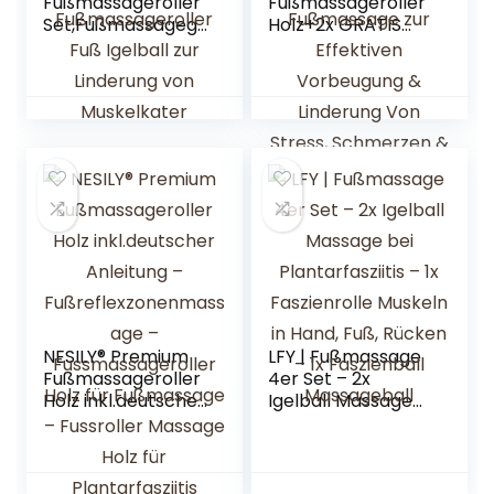
Fußmassageroller
Fußmassageroller
Set,Fußmassagege
Holz+2x GRATIS
rät Fußmassage
Fingermassagerin
Roller [3er Set]-
ge –
Muskel Roller &
Fussmassageroller
Bälle Set,
Holz Für Eine
Innovativer
Wohltuende
Fußmassageroller
Fußmassage zur
Fuß Igelball zur
Effektiven
Linderung von
Vorbeugung &
Muskelkater
Linderung Von
Stress, Schmerzen
& Fersensporn
NESILY® Premium
LFY | Fußmassage
Fußmassageroller
4er Set – 2x
Holz inkl.deutscher
Igelball Massage
Anleitung –
bei Plantarfasziitis
Fußreflexzonenma
– 1x Faszienrolle
ssage –
Muskeln in Hand,
Fussmassageroller
Fuß, Rücken – 1x