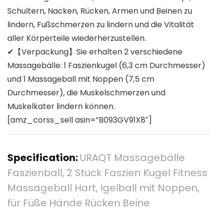
Schultern, Nacken, Rücken, Armen und Beinen zu
lindern, Fußschmerzen zu lindern und die Vitalität
aller Körperteile wiederherzustellen.
✔【Verpackung】Sie erhalten 2 verschiedene
Massagebälle: 1 Faszienkugel (6,3 cm Durchmesser)
und 1 Massageball mit Noppen (7,5 cm
Durchmesser), die Muskelschmerzen und
Muskelkater lindern können.
[amz_corss_sell asin=”B093GV91X8″]
Specification:
URAQT Massagebälle
Faszienball, 2 Stück Faszien Kugel Fitness
Massageball Hart, Igelball mit Noppen,
für Füße Hände Rücken Beine