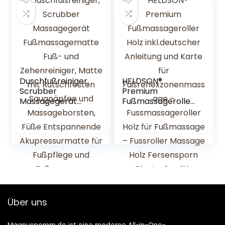
Duschfußreiniger,
HELDSON®
Scrubber
Premium
Massagegerät
Fußmassageroller
Fußmassagematt
Holz inkl.deutscher
e Fuß- und
Anleitung und
Zehenreiniger,
Karte für
Matte mit
Fußreflexzonenma
Rutschfesten
ssage –
Saugnäpfen und
Fussmassageroller
Massageborsten,
Holz für
Füße
Fußmassage –
Entspannende
Fussroller Massage
Über uns
Akupressurmatte
Holz Fersensporn
für Fußpflege und
Plantarfasziitis
Fußmassage