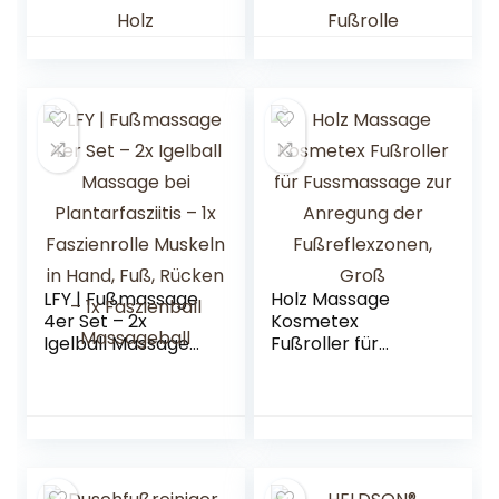
Fußreflexzonenma
gegen
ssage Gerät –
Plantarfasziitis –
Fußroller mit
Faszienball, Kleine
Tasche &
Faszienrolle,
Anleitung –
Massagebälle,
Fussmassagegerät
Fußrolle
Holz
LFY | Fußmassage
Holz Massage
4er Set – 2x
Kosmetex
Igelball Massage
Fußroller für
bei Plantarfasziitis
Fussmassage zur
– 1x Faszienrolle
Anregung der
Muskeln in Hand,
Fußreflexzonen,
Fuß, Rücken – 1x
Groß
Faszienball
Massageball