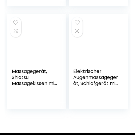
Massageköpfen
Entspannt Rücken,
für
Nacken, Schultern
Muskelschmerzen
& Füße
Erleichterung im
Auto Büro
Zuhause-
Massagegerät mit
Wärmefunktion
Massagegerät,
Elektrischer
Shiatsu
Augenmassageger
Massagekissen mit
ät, Schlafgerät mit
Wärmefunktion
Heizfunktion,
Nackenmassageg
Luftdruck und
erät mit 3
Vibration,
Geschwindigkeiten
Augenmaske mit
für Nacken
Bluetooth-Musik,
Schulter Rücken
für Augenringe,
für Büro Zuhause,
Entspannung der
kreatives
Augen und des