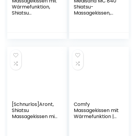
Massagekissen mit
Medisana MC 840
Wärmefunktion,
Shiatsu-
Shiatsu
Massagekissen,
Massagegeräte für
mit
Nacken Schulter
Wärmefunktion, 4
und Rücken –
rotierende
Elektrische
Massageköpfe,
Nackenmassageg
Rotlichtfunktion,
erät mit wärme für
mit
Muskel -back neck
Fernbedienung, für
massage pillow-
Nacken, Schulter,
Ideal für Haus, Auto
Rücken und Beine
und Büro
[Schnurlos]Aront,
Comfy
Shiatsu
Massagekissen mit
Massagekissen mit
Wärmefunktion |
Wärmefunktion
Farbe Braun | Mit
und 3D-
Akku | Aufladbar |
rotierenden
40 x 40 cm |