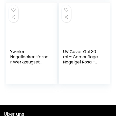
Ywinler
UV Cover Gel 30
Nagellackentferne
ml – Camouflage
r Werkzeugset
Nagelgel Rosa –
Nagellack Gel
UV / LED härtend
Entferner Tools Kit
Aufbaugel NUDE
mit
für Naildesign und
Nagelklammern,
Nailart – Buildergel
Nagelfeile,
Nagelentferner
Wattepads,
Nagelhautschaber
und Schieber,
Über uns
Nagelbürste,