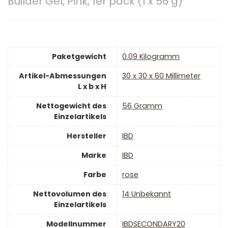
Builder Gel, Pink, 1er pack (1 x 56 g)
Paketgewicht
‎0.09 Kilogramm
Artikel-Abmessungen
‎30 x 30 x 60 Millimeter
L x b x H
Nettogewicht des
‎56 Gramm
Einzelartikels
Hersteller
‎IBD
Marke
‎IBD
Farbe
‎rose
Nettovolumen des
‎14 Unbekannt
Einzelartikels
Modellnummer
‎IBDSECONDARY20