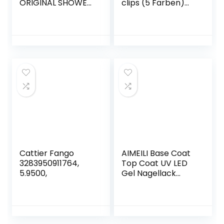
ORIGINAL SHOWER
clips (5 Farben)
GEL, 500 g
und 50
Nagelentfernungsf
olien-Set,
Nagellack-Gel-
Entfernungsset,
Acrylnägel-UV-
Gel-
Entfernungsclip
Cattier Fango
AIMEILI Base Coat
3283950911764,
Top Coat UV LED
5.9500,
Gel Nagellack
Gellack Unterlack
& Überlack Set
Nägel Maniküre Kit
2×10ml