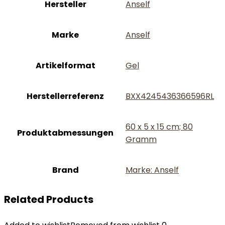
Hersteller
‎Anself
Marke
‎Anself
Artikelformat
‎Gel
Herstellerreferenz
‎BXX4245436366596RL
‎60 x 5 x 15 cm; 80
Produktabmessungen
Gramm
Brand
Marke: Anself
Related Products