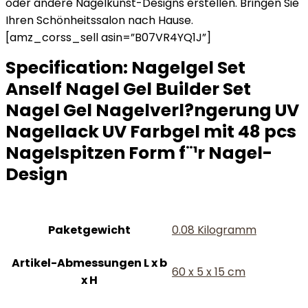
oder andere Nagelkunst-Designs erstellen. Bringen Sie
Ihren Schönheitssalon nach Hause.
[amz_corss_sell asin=”B07VR4YQ1J”]
Specification:
Nagelgel Set
Anself Nagel Gel Builder Set
Nagel Gel Nagelverl?ngerung UV
Nagellack UV Farbgel mit 48 pcs
Nagelspitzen Form f¨¹r Nagel-
Design
Paketgewicht
‎0.08 Kilogramm
Artikel-Abmessungen L x b
‎60 x 5 x 15 cm
x H