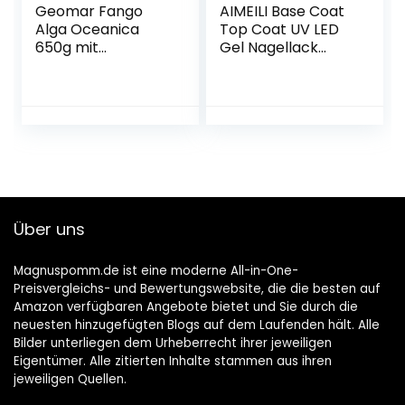
Geomar Fango
AIMEILI Base Coat
Alga Oceanica
Top Coat UV LED
650g mit
Gel Nagellack
Meeresalgen Anti
Gellack Unterlack
Cellulite
& Überlack Set
Körperpflege –
Nägel Maniküre Kit
enthält nur
2×10ml
natürliche
Inhaltsstoffe
Über uns
Magnuspomm.de ist eine moderne All-in-One-
Preisvergleichs- und Bewertungswebsite, die die besten auf
Amazon verfügbaren Angebote bietet und Sie durch die
neuesten hinzugefügten Blogs auf dem Laufenden hält. Alle
Bilder unterliegen dem Urheberrecht ihrer jeweiligen
Eigentümer. Alle zitierten Inhalte stammen aus ihren
jeweiligen Quellen.