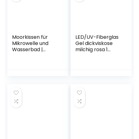
Sculpted Art
Maniküre
Moorkissen für
LED/UV-Fiberglas
Mikrowelle und
Gel dickviskose
Wasserbad |
milchig rosa 1
55×23 cm | Fango
Phasengel,
Moorpackung für
Aufbaugel (30 ml
Nacken, Rücken
(1er Pack))
und Schulter |
MOORANGO