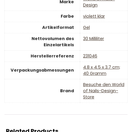
Marke
Design
Farbe
‎violett klar
Artikelformat
‎Gel
Nettovolumen des
‎30 Milliliter
Einzelartikels
Herstellerreferenz
‎231046
‎4.8 x 4.5 x 3.7 cm;
Verpackungsabmessungen
40 Gramm
Besuche den World
Brand
of Nails-Design-
Store
Related Products