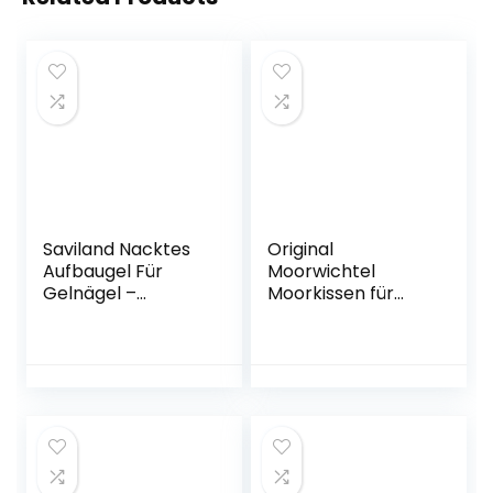
Saviland Nacktes
Original
Aufbaugel Für
Moorwichtel
Gelnägel –
Moorkissen für
100g/3.5oz große
lokale Wärme und
Kapazität Nudes
Kältetherapie,
Aufbaugel Builder
Schmerzlindernde,
Nagelgel, Hard Gel
Entzündungshem
für
mende, 53 cm x 18
Nagelverlängerun
cm
g, Gel Nägel
stärken U V Gel
Reparatur Nail