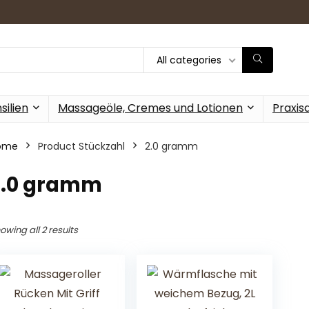
All categories
ilien
Massageöle, Cremes und Lotionen
Praxis
ome
Product Stückzahl
‎2.0 gramm
‎2.0 gramm
owing all 2 results