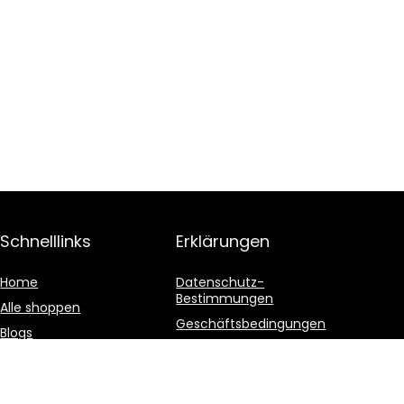
Schnelllinks
Erklärungen
Home
Datenschutz-
Bestimmungen
Alle shoppen
Geschäftsbedingungen
Blogs
Affiliate-Offenlegung
Unsere Webshops
Werben