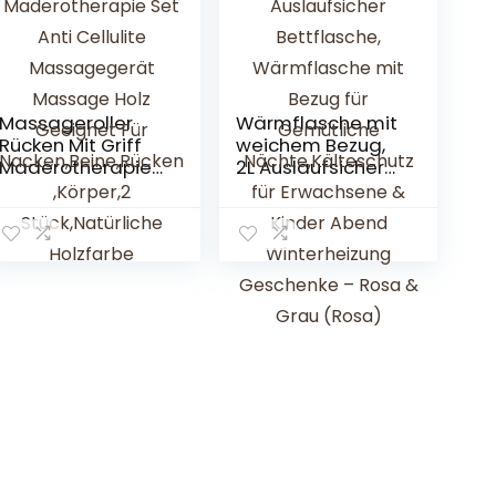
Massageroller
Wärmflasche mit
Rücken Mit Griff
weichem Bezug,
Maderotherapie
2L Auslaufsicher
Set Anti Cellulite
Bettflasche,
Massagegerät
Wärmflasche mit
Massage Holz
Bezug für
Geeignet Für
Gemütliche
Nacken,Beine,Rück
Nächte,Kälteschu
en,Körper,2
tz für Erwachsene
Stück,Natürliche
& Kinder Abend
Holzfarbe
Winterheizung
Geschenke –
Rosa & Grau
(Rosa)