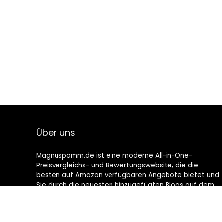
Über uns
Magnuspomm.de ist eine moderne All-in-One-
Preisvergleichs- und Bewertungswebsite, die die
besten auf Amazon verfügbaren Angebote bietet und
Sie durch die neuesten hinzugefügten Blogs auf dem
Laufenden hält. Alle Bilder unterliegen dem
Urheberrecht ihrer jeweiligen Eigentümer. Alle zitierten
Inhalte stammen aus ihren jeweiligen Quellen.