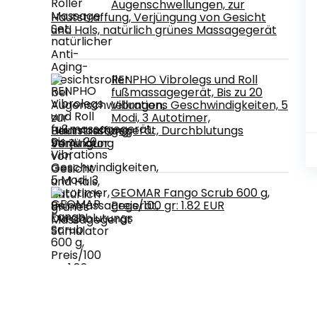
Augenschwellungen, zur
Hautstraffung, Verjüngung von Gesicht
und Hals, natürlich grünes Massagegerät
RENPHO Vibrolegs und Roll
fußmassagegerät, Bis zu 20
Vibrations Geschwindigkeiten, 5
Modi, 3 Autotimer,
Beinmassagegerät, Durchblutungs
Stimulator
GEOMAR Fango Scrub 600 g,
Preis/100 gr: 1.82 EUR