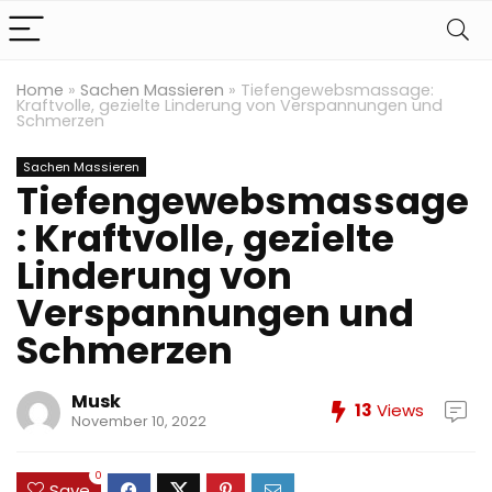
Home
»
Sachen Massieren
»
Tiefengewebsmassage:
Kraftvolle, gezielte Linderung von Verspannungen und
Schmerzen
Sachen Massieren
Tiefengewebsmassage
: Kraftvolle, gezielte
Linderung von
Verspannungen und
Schmerzen
Musk
13
Views
November 10, 2022
0
Save